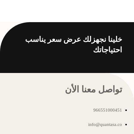
خلينا نجهزلك عرض سعر يناسب
احتياجاتك
تواصل معنا الأن
966551000451
info@quantasa.co